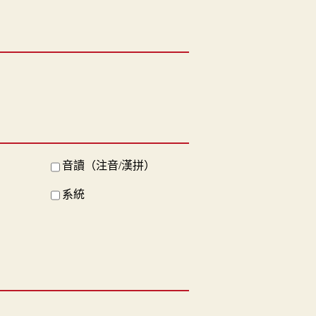
音讀（注音/漢拼）
系統