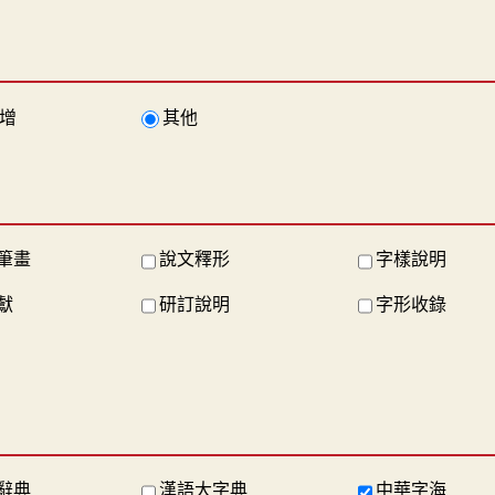
增
其他
筆畫
說文釋形
字樣說明
獻
研訂說明
字形收錄
辭典
漢語大字典
中華字海