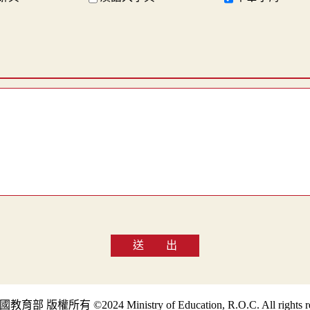
送 出
部 版權所有 ©2024 Ministry of Education, R.O.C. All rights re