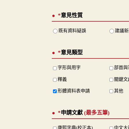
*
意見性質
既有資料疑誤
建議新
*
意見類型
字形與用字
部首與
釋義
關鍵文
形體資料表申請
其他
*
申請文獻
(最多五筆)
康熙字典(校正本)
中文大