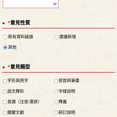
*
意見性質
既有資料疑誤
建議新增
其他
*
意見類型
字形與用字
部首與筆畫
說文釋形
字樣說明
音讀（注音/漢拼）
釋義
關鍵文獻
研訂說明