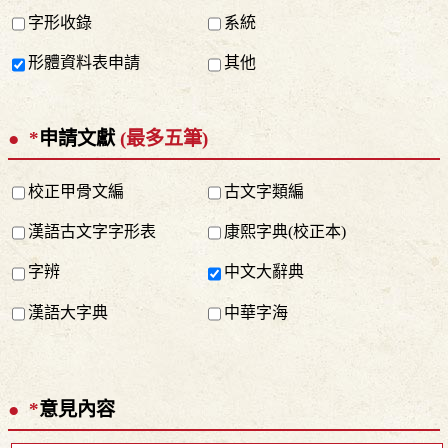
字形收錄
系統
形體資料表申請
其他
*
申請文獻
(最多五筆)
校正甲骨文編
古文字類編
漢語古文字字形表
康熙字典(校正本)
字辨
中文大辭典
漢語大字典
中華字海
*
意見內容