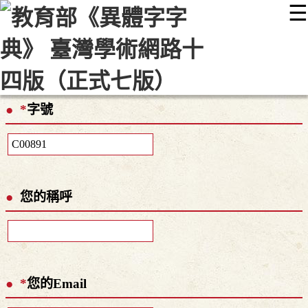
☰
:::
最新消息
常見問題
編輯說明
字典附錄
使用說明
顯示模式
網站導覽
EN
*
字號
您的稱呼
*
您的Email