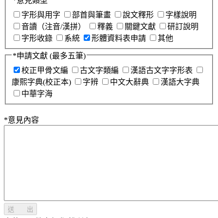
*
意見類型
字形與用字
部首與筆畫
說文釋形
字樣說明
音讀（注音/漢拼）
釋義
關鍵文獻
研訂說明
字形收錄
系統
形體資料表申請
其他
*
申請文獻
(最多五筆)
校正甲骨文編
古文字類編
漢語古文字字形表
康熙字典(校正本)
字辨
中文大辭典
漢語大字典
中華字海
*
意見內容
送 出