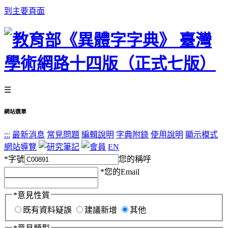
到主要頁面
☰
網站選單
:::
最新消息
常見問題
編輯說明
字典附錄
使用說明
顯示模式
網站導覽
EN
*
字號
您的稱呼
*
您的Email
*
意見性質
既有資料疑誤
建議新增
其他