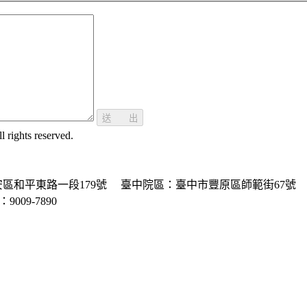
送 出
ghts reserved.
區和平東路一段179號
臺中院區：臺中市豐原區師範街67號
P：9009-7890