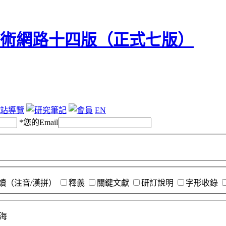
站導覽
EN
*
您的Email
讀（注音/漢拼）
釋義
關鍵文獻
研訂說明
字形收錄
海