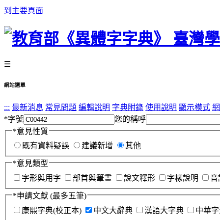
到主要頁面
☰
網站選單
:::
最新消息
常見問題
編輯說明
字典附錄
使用說明
顯示模式
網
*
字號
您的稱呼
*
意見性質
既有資料疑誤
建議新增
其他
*
意見類型
字形與用字
部首與筆畫
說文釋形
字樣說明
音
*
申請文獻
(最多五筆)
康熙字典(校正本)
中文大辭典
漢語大字典
中華字