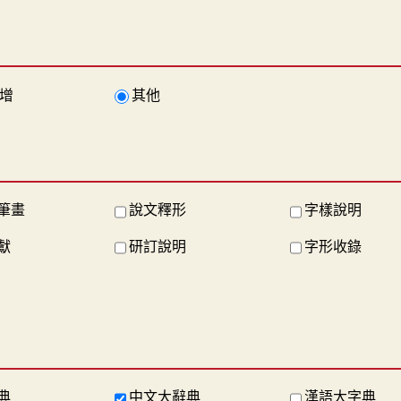
增
其他
筆畫
說文釋形
字樣說明
獻
研訂說明
字形收錄
典
中文大辭典
漢語大字典