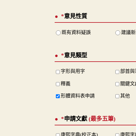
*
意見性質
既有資料疑誤
建議新
*
意見類型
字形與用字
部首與
釋義
關鍵文
形體資料表申請
其他
*
申請文獻
(最多五筆)
康熙字典(校正本)
康熙字