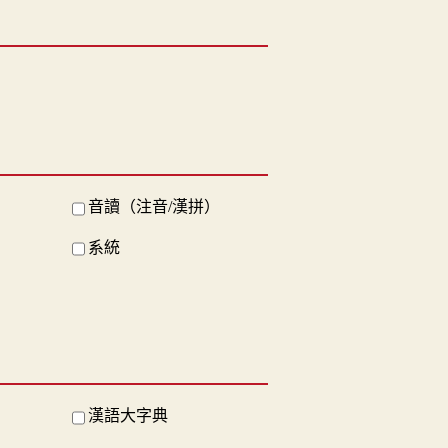
音讀（注音/漢拼）
系統
漢語大字典