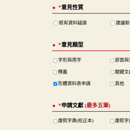
*
意見性質
既有資料疑誤
建議新
*
意見類型
字形與用字
部首與
釋義
關鍵文
形體資料表申請
其他
*
申請文獻
(最多五筆)
康熙字典(校正本)
康熙字