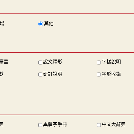
增
其他
筆畫
說文釋形
字樣說明
獻
研訂說明
字形收錄
典
異體字手冊
中文大辭典