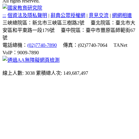
All rights reserved.
:::
個資法及隱私聲明
|
辭典公眾授權網
|
意見交流
|
網網相連
三峽總院區：新北市三峽區三樹路2號
臺北院區：臺北市大
安區和平東路一段179號
臺中院區：臺中市豐原區師範街67
號
電話總機：
(02)7740-7890
傳真：(02)7740-7064
TANet
VoIP：9009-7890
線上人數: 3038
累積總人次: 149,687,497