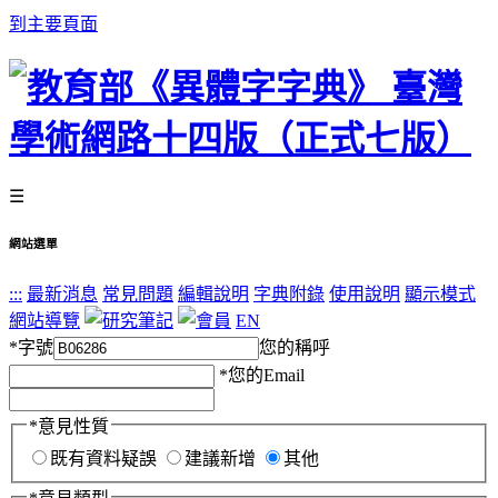
到主要頁面
☰
網站選單
:::
最新消息
常見問題
編輯說明
字典附錄
使用說明
顯示模式
網站導覽
EN
*
字號
您的稱呼
*
您的Email
*
意見性質
既有資料疑誤
建議新增
其他