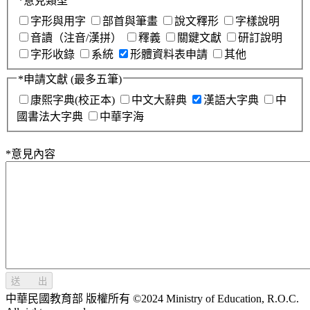
*
意見類型
字形與用字
部首與筆畫
說文釋形
字樣說明
音讀（注音/漢拼）
釋義
關鍵文獻
研訂說明
字形收錄
系統
形體資料表申請
其他
*
申請文獻
(最多五筆)
康熙字典(校正本)
中文大辭典
漢語大字典
中
國書法大字典
中華字海
*
意見內容
送 出
中華民國教育部 版權所有 ©2024 Ministry of Education, R.O.C.