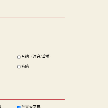
音讀（注音/漢拼）
系統
典
草書大字典