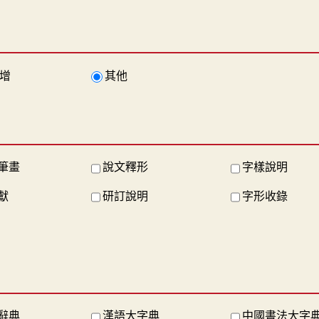
增
其他
筆畫
說文釋形
字樣說明
獻
研訂說明
字形收錄
辭典
漢語大字典
中國書法大字