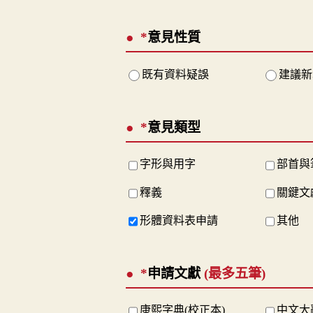
*
意見性質
既有資料疑誤
建議新
*
意見類型
字形與用字
部首與
釋義
關鍵文
形體資料表申請
其他
*
申請文獻
(最多五筆)
康熙字典(校正本)
中文大