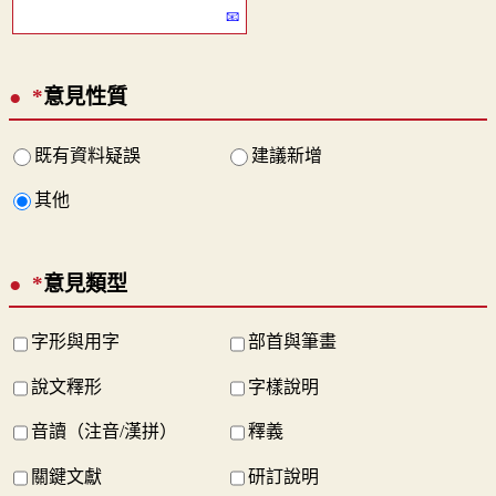
*
意見性質
既有資料疑誤
建議新增
其他
*
意見類型
字形與用字
部首與筆畫
說文釋形
字樣說明
音讀（注音/漢拼）
釋義
關鍵文獻
研訂說明