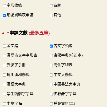
字形收錄
系統
形體資料表申請
其他
*
申請文獻
(最多五筆)
金文編
古文字類編
漢語古文字字形表
康熙字典(校正本)
異體字手冊
簡化字總表
角川漢和辭典
中文大辭典
漢語大字典
中國書法大字典
學生簡體字字典
佛教難字字典
中華字海
補充資料(二)