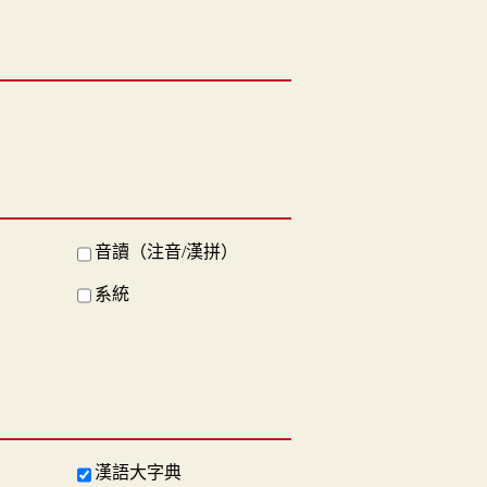
音讀（注音/漢拼）
系統
漢語大字典