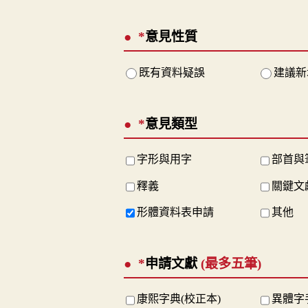
*
意見性質
既有資料疑誤
建議新
*
意見類型
字形與用字
部首與
釋義
關鍵文
形體資料表申請
其他
*
申請文獻
(最多五筆)
康熙字典(校正本)
異體字