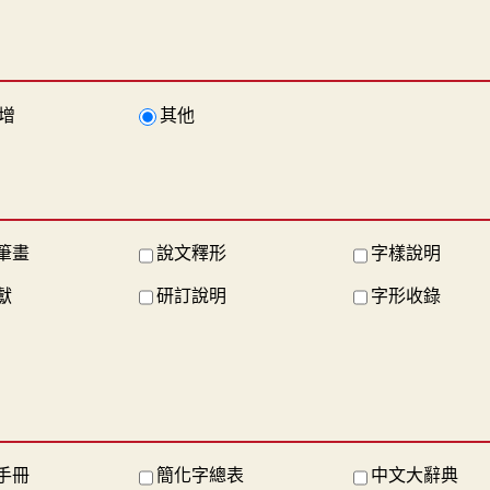
增
其他
筆畫
說文釋形
字樣說明
獻
研訂說明
字形收錄
手冊
簡化字總表
中文大辭典