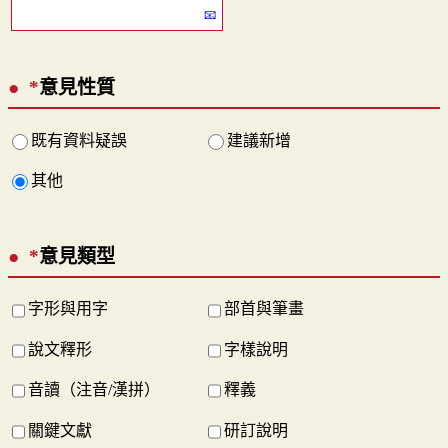
*
意見性質
既有資料疑誤
建議新增
其他
*
意見類型
字形與用字
部首與筆畫
說文釋形
字樣說明
音讀（注音/漢拼）
釋義
關鍵文獻
研訂說明