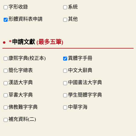
字形收錄
系統
形體資料表申請
其他
*
申請文獻
(最多五筆)
康熙字典(校正本)
異體字手冊
簡化字總表
中文大辭典
漢語大字典
中國書法大字典
草書大字典
學生簡體字字典
佛教難字字典
中華字海
補充資料(二)