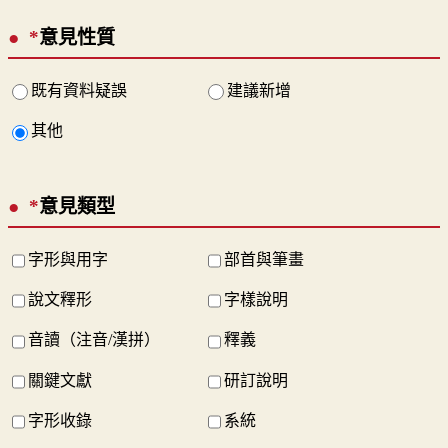
*
意見性質
既有資料疑誤
建議新增
其他
*
意見類型
字形與用字
部首與筆畫
說文釋形
字樣說明
音讀（注音/漢拼）
釋義
關鍵文獻
研訂說明
字形收錄
系統