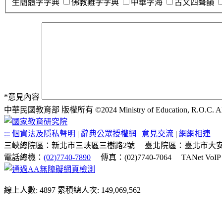
生簡體字字典
佛教難字字典
中華字海
古文四聲韻
*
意見內容
中華民國教育部 版權所有 ©2024 Ministry of Education, R.O.C. All ri
:::
個資法及隱私聲明
|
辭典公眾授權網
|
意見交流
|
網網相連
三峽總院區：新北市三峽區三樹路2號
臺北院區：臺北市大安
電話總機：
(02)7740-7890
傳真：(02)7740-7064
TANet VoI
線上人數: 4897
累積總人次: 149,069,562