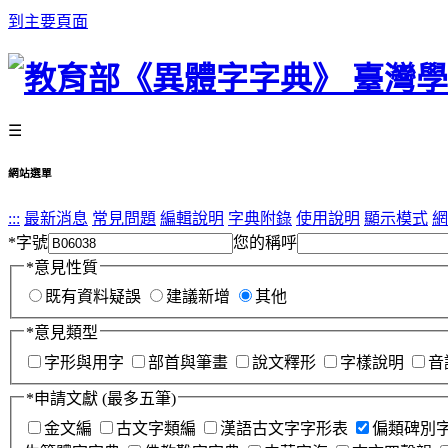
到主要頁面
☰
網站選單
:::
最新消息
常見問題
編輯說明
字典附錄
使用說明
顯示模式
網
*
字號
您的稱呼
*
意見性質
既有資料疑誤
建議新增
其他
*
意見類型
字形與用字
部首與筆畫
說文釋形
字樣說明
音
*
申請文獻
(最多五筆)
金文編
古文字類編
漢語古文字字形表
偏類碑別