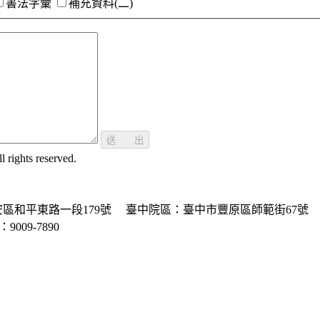
書法字彙
補充資料(二)
送 出
ghts reserved.
區和平東路一段179號
臺中院區：臺中市豐原區師範街67號
P：9009-7890