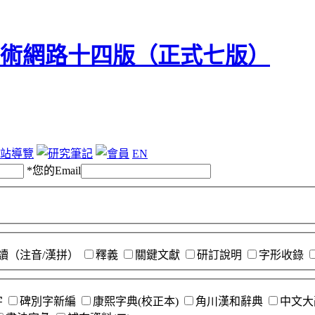
站導覽
EN
*
您的Email
讀（注音/漢拼）
釋義
關鍵文獻
研訂說明
字形收錄
字
碑別字新編
康熙字典(校正本)
角川漢和辭典
中文大