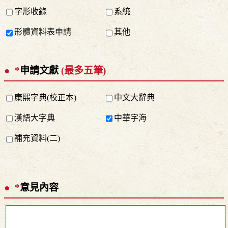
字形收錄
系統
形體資料表申請
其他
*
申請文獻
(最多五筆)
康熙字典(校正本)
中文大辭典
漢語大字典
中華字海
補充資料(二)
*
意見內容