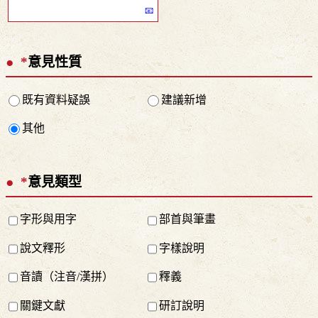
*
意見性質
既有資料疑誤
建議新增
其他
*
意見類型
字形與用字
部首與筆畫
說文釋形
字樣說明
音讀（注音/漢拼）
釋義
關鍵文獻
研訂說明