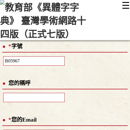
☰
:::
最新消息
常見問題
編輯說明
字典附錄
使用說明
顯示模式
網站導覽
EN
*
字號
您的稱呼
*
您的Email