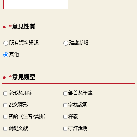
*
意見性質
既有資料疑誤
建議新增
其他
*
意見類型
字形與用字
部首與筆畫
說文釋形
字樣說明
音讀（注音/漢拼）
釋義
關鍵文獻
研訂說明