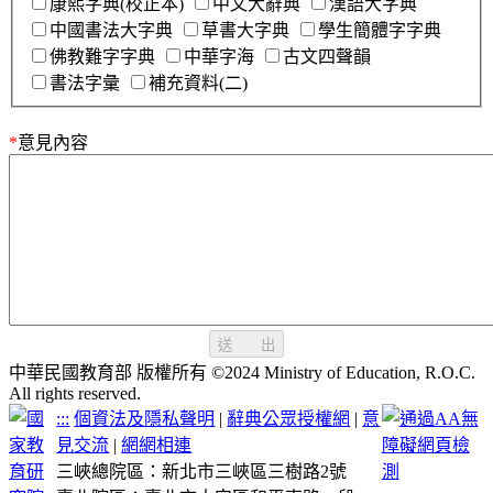
康熙字典(校正本)
中文大辭典
漢語大字典
中國書法大字典
草書大字典
學生簡體字字典
佛教難字字典
中華字海
古文四聲韻
書法字彙
補充資料(二)
*
意見內容
送 出
中華民國教育部 版權所有 ©2024 Ministry of Education, R.O.C.
All rights reserved.
:::
個資法及隱私聲明
|
辭典公眾授權網
|
意
見交流
|
網網相連
三峽總院區：新北市三峽區三樹路2號