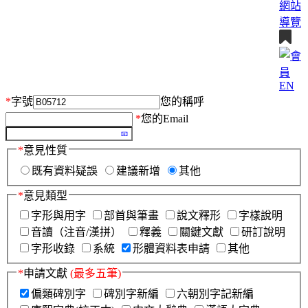
網站
導覽
EN
*
字號
您的稱呼
*
您的Email
*
意見性質
既有資料疑誤
建議新增
其他
*
意見類型
字形與用字
部首與筆畫
說文釋形
字樣說明
音讀（注音/漢拼）
釋義
關鍵文獻
研訂說明
字形收錄
系統
形體資料表申請
其他
*
申請文獻
(最多五筆)
偏類碑別字
碑別字新編
六朝別字記新編