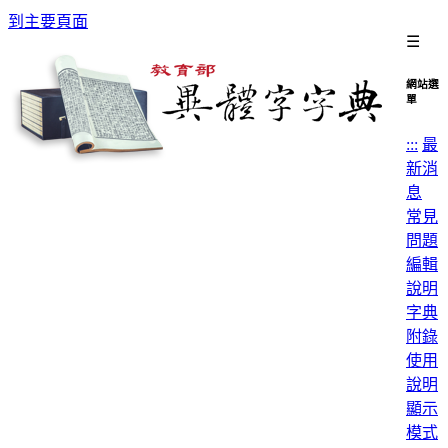
到主要頁面
☰
網站選
單
:::
最
新消
息
常見
問題
編輯
說明
字典
附錄
使用
說明
顯示
模式