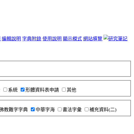
題
編輯說明
字典附錄
使用說明
顯示模式
網站導覽
錄
系統
形體資料表申請
其他
佛教難字字典
中華字海
書法字彙
補充資料(二)