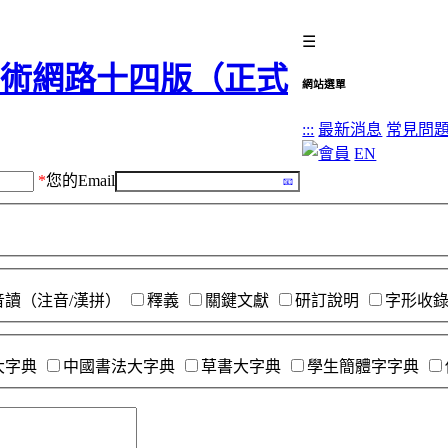
☰
網站選單
:::
最新消息
常見問
EN
*
您的Email
音讀（注音/漢拼）
釋義
關鍵文獻
研訂說明
字形收
大字典
中國書法大字典
草書大字典
學生簡體字字典