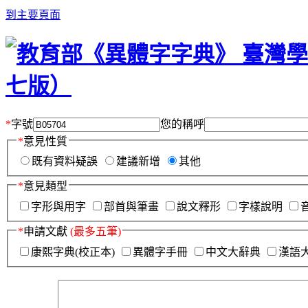
到主要頁面
*
字號
您的稱呼
*
意見性質
既有資料疑誤
建議新增
其他
*
意見類型
字形與用字
部首與筆畫
說文釋形
字樣說明
*
申請文獻
(最多五筆)
康熙字典(校正本)
異體字手冊
中文大辭典
漢語