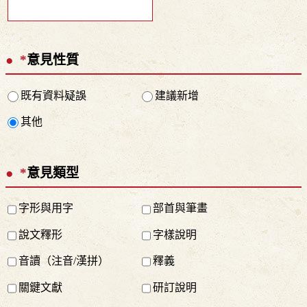
*
意見性質
既有資料疑誤
建議新增
其他
*
意見類型
字形與用字
部首與筆畫
說文釋形
字樣說明
音讀（注音/漢拼）
釋義
關鍵文獻
研訂說明