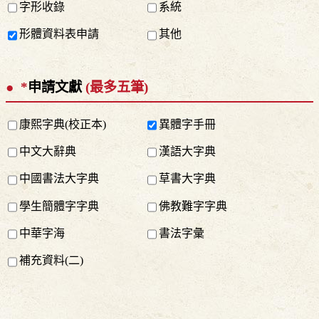
字形收錄
系統
形體資料表申請
其他
*
申請文獻
(最多五筆)
康熙字典(校正本)
異體字手冊
中文大辭典
漢語大字典
中國書法大字典
草書大字典
學生簡體字字典
佛教難字字典
中華字海
書法字彙
補充資料(二)