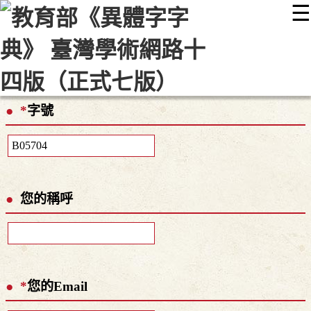
☰
:::
最新消息
常見問題
編輯說明
字典附錄
使用說明
顯示模式
網站導覽
EN
*
字號
您的稱呼
*
您的Email