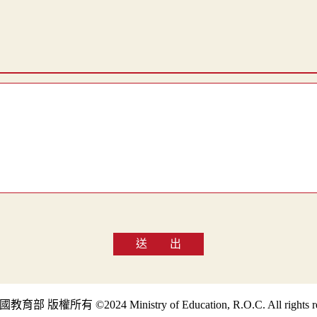
送 出
部 版權所有 ©2024 Ministry of Education, R.O.C. All rights re