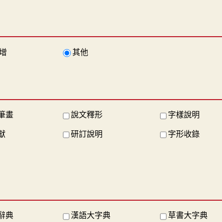
增
其他
筆畫
說文釋形
字樣說明
獻
研訂說明
字形收錄
辭典
漢語大字典
草書大字典