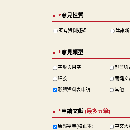
*
意見性質
既有資料疑誤
建議新
*
意見類型
字形與用字
部首與
釋義
關鍵文
形體資料表申請
其他
*
申請文獻
(最多五筆)
康熙字典(校正本)
中文大