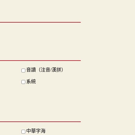
音讀（注音/漢拼）
系統
中華字海