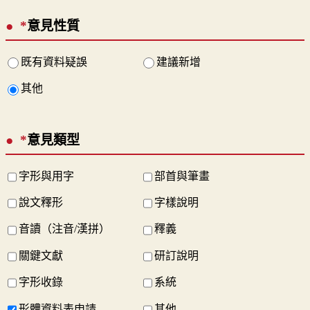
*
意見性質
既有資料疑誤
建議新增
其他
*
意見類型
字形與用字
部首與筆畫
說文釋形
字樣說明
音讀（注音/漢拼）
釋義
關鍵文獻
研訂說明
字形收錄
系統
形體資料表申請
其他