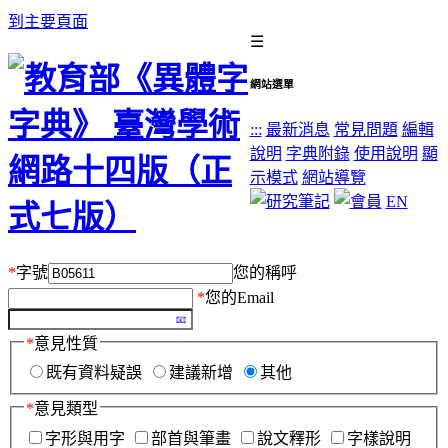
到主要頁面
☰
網站選單
:::
最新消息
常見問題
編輯
說明
字典附錄
使用說明
顯
示模式
網站導覽
EN
*
字號
您的稱呼
*
您的Email
*
意見性質
既有資料疑誤
建議新增
其他
*
意見類型
字形與用字
部首與筆畫
說文釋形
字樣說明