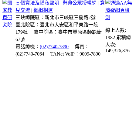
:::
個資法及隱私聲明
|
辭典公眾授權網
|
意
見交流
|
網網相連
三峽總院區：新北市三峽區三樹路2號
臺北院區：臺北市大安區和平東路一段
線上人數:
179號
臺中院區：臺中市豐原區師範街
1982
累積總
67號
人次:
電話總機：
(02)7740-7890
傳真：
149,326,876
(02)7740-7064
TANet VoIP：9009-7890