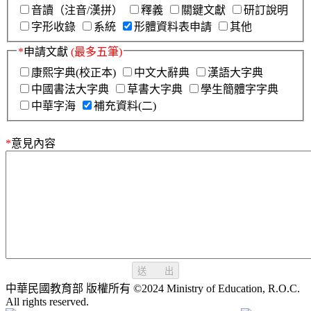
音讀（注音/漢拼）
釋義
關鍵文獻
研訂說明
字形收錄
系統
形體資料表申請
其他
*
申請文獻
(最多五筆)
康熙字典(校正本)
中文大辭典
漢語大字典
中國書法大字典
草書大字典
學生簡體字字典
中華字海
補充資料(二)
*
意見內容
送 出
中華民國教育部 版權所有 ©2024 Ministry of Education, R.O.C.
All rights reserved.