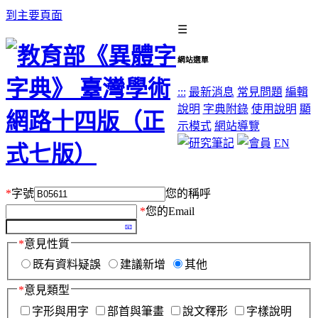
到主要頁面
☰
網站選單
:::
最新消息
常見問題
編輯
說明
字典附錄
使用說明
顯
示模式
網站導覽
EN
*
字號
您的稱呼
*
您的Email
*
意見性質
既有資料疑誤
建議新增
其他
*
意見類型
字形與用字
部首與筆畫
說文釋形
字樣說明