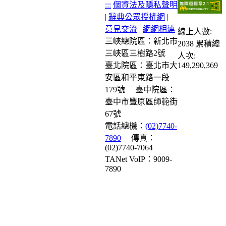
:::
個資法及隱私聲明
|
辭典公眾授權網
|
意見交流
|
網網相連
線上人數:
三峽總院區：新北市
2038
累積總
三峽區三樹路2號
人次:
臺北院區：臺北市大
149,290,369
安區和平東路一段
179號
臺中院區：
臺中市豐原區師範街
67號
電話總機：
(02)7740-
7890
傳真：
(02)7740-7064
TANet VoIP：9009-
7890