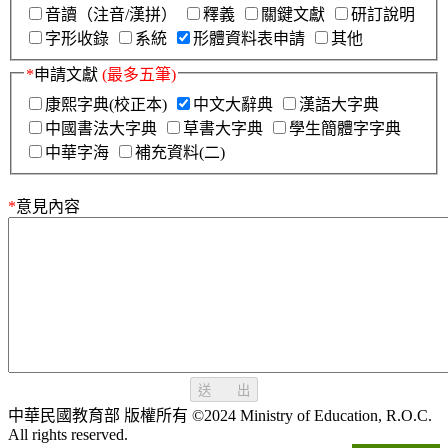
音讀（注音/漢拼）
釋義
關鍵文獻
研訂說明
字形收錄
系統
形體資料表申請
其他
*
申請文獻
(最多五筆)
康熙字典(校正本)
中文大辭典
漢語大字典
中國書法大字典
草書大字典
學生簡體字字典
中華字海
補充資料(二)
*
意見內容
送 出
中華民國教育部 版權所有 ©2024 Ministry of Education, R.O.C.
All rights reserved.