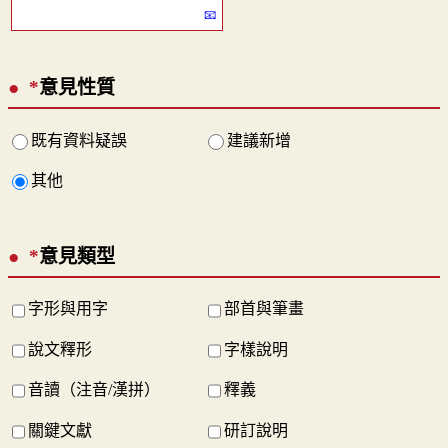
*
意見性質
既有資料疑誤
建議新增
其他
*
意見類型
字形與用字
部首與筆畫
說文釋形
字樣說明
音讀（注音/漢拼）
釋義
關鍵文獻
研訂說明