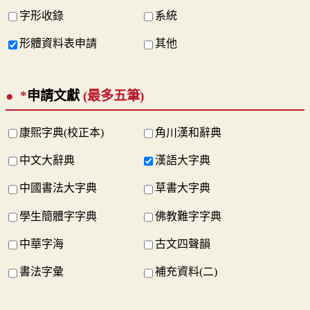
字形收錄
系統
形體資料表申請
其他
*
申請文獻
(最多五筆)
康熙字典(校正本)
角川漢和辭典
中文大辭典
漢語大字典
中國書法大字典
草書大字典
學生簡體字字典
佛教難字字典
中華字海
古文四聲韻
書法字彙
補充資料(二)