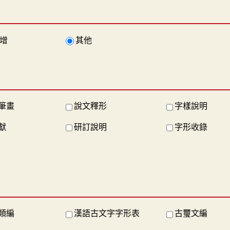
增
其他
筆畫
說文釋形
字樣說明
獻
研訂說明
字形收錄
類編
漢語古文字字形表
古璽文編