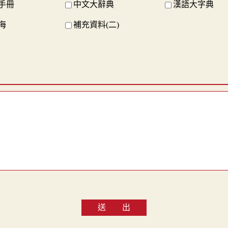
手冊
中文大辭典
漢語大字典
海
補充資料(二)
送 出