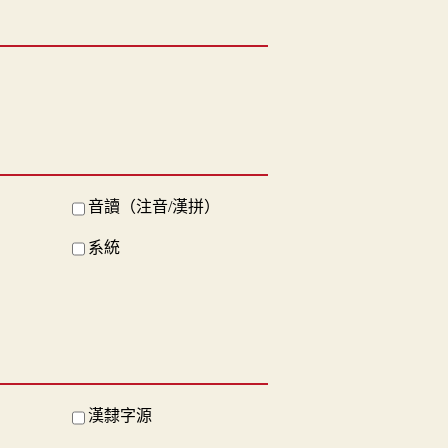
音讀（注音/漢拼）
系統
漢隸字源