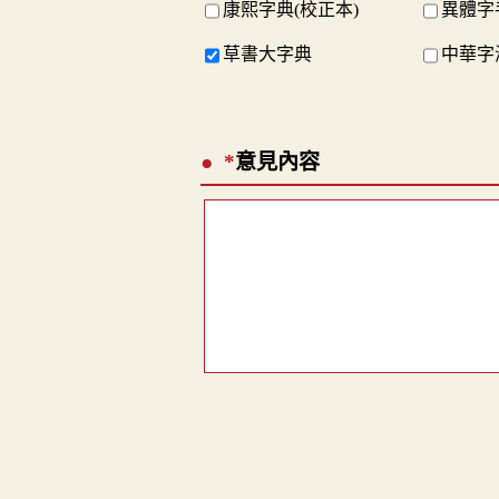
康熙字典(校正本)
異體字
草書大字典
中華字
*
意見內容