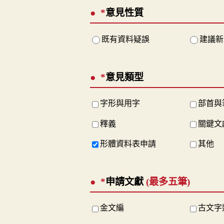
*
意見性質
既有資料疑誤
建議新
*
意見類型
字形與用字
部首與
釋義
關鍵文
形體資料表申請
其他
*
申請文獻
(最多五筆)
金文編
古文字