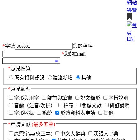
網站
導覽
EN
*
字號
您的稱呼
*
您的Email
*
意見性質
既有資料疑誤
建議新增
其他
*
意見類型
字形與用字
部首與筆畫
說文釋形
字樣說明
音讀（注音/漢拼）
釋義
關鍵文獻
研訂說明
字形收錄
系統
形體資料表申請
其他
*
申請文獻
(最多五筆)
康熙字典(校正本)
中文大辭典
漢語大字典