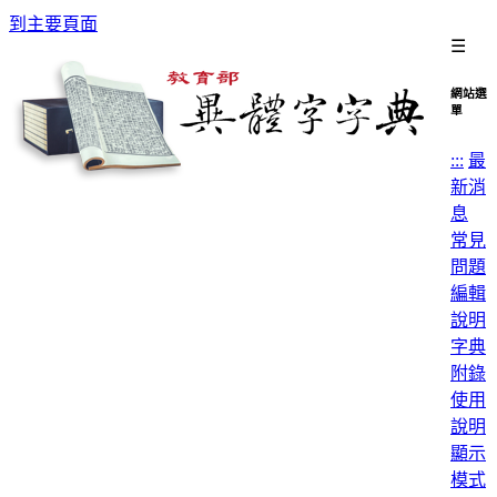
到主要頁面
☰
網站選
單
:::
最
新消
息
常見
問題
編輯
說明
字典
附錄
使用
說明
顯示
模式