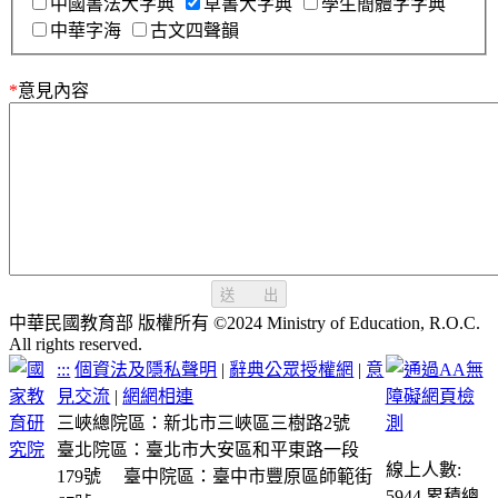
中國書法大字典
草書大字典
學生簡體字字典
中華字海
古文四聲韻
*
意見內容
送 出
中華民國教育部 版權所有 ©2024 Ministry of Education, R.O.C.
All rights reserved.
:::
個資法及隱私聲明
|
辭典公眾授權網
|
意
見交流
|
網網相連
三峽總院區：新北市三峽區三樹路2號
臺北院區：臺北市大安區和平東路一段
線上人數:
179號
臺中院區：臺中市豐原區師範街
5944
累積總