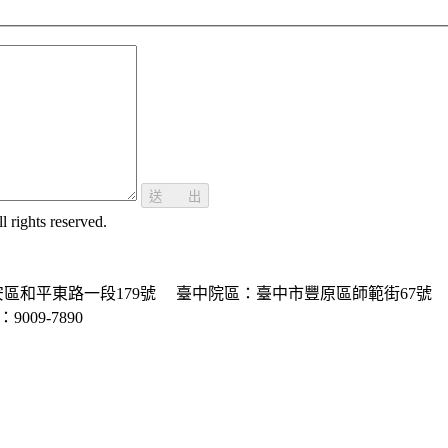
送 出
ghts reserved.
區和平東路一段179號
臺中院區：臺中市豐原區師範街67號
P：9009-7890