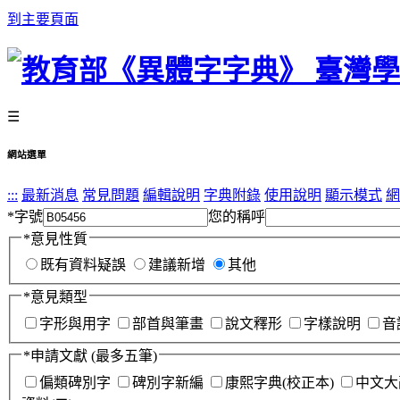
到主要頁面
☰
網站選單
:::
最新消息
常見問題
編輯說明
字典附錄
使用說明
顯示模式
網
*
字號
您的稱呼
*
意見性質
既有資料疑誤
建議新增
其他
*
意見類型
字形與用字
部首與筆畫
說文釋形
字樣說明
音
*
申請文獻
(最多五筆)
偏類碑別字
碑別字新編
康熙字典(校正本)
中文大