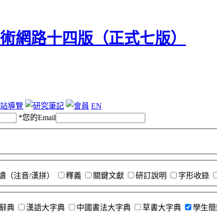
站導覽
EN
*
您的Email
讀（注音/漢拼）
釋義
關鍵文獻
研訂說明
字形收錄
辭典
漢語大字典
中國書法大字典
草書大字典
學生簡