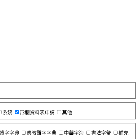
系統
形體資料表申請
其他
體字字典
佛教難字字典
中華字海
書法字彙
補充