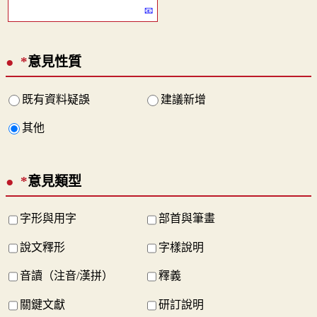
*
意見性質
既有資料疑誤
建議新增
其他
*
意見類型
字形與用字
部首與筆畫
說文釋形
字樣說明
音讀（注音/漢拼）
釋義
關鍵文獻
研訂說明