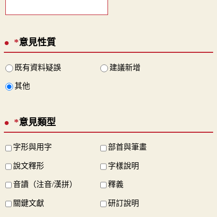
*
意見性質
既有資料疑誤
建議新增
其他
*
意見類型
字形與用字
部首與筆畫
說文釋形
字樣說明
音讀（注音/漢拼）
釋義
關鍵文獻
研訂說明