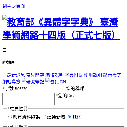
到主要頁面
☰
網站選單
:::
最新消息
常見問題
編輯說明
字典附錄
使用說明
顯示模式
網站導覽
EN
*
字號
您的稱呼
*
您的Email
*
意見性質
既有資料疑誤
建議新增
其他