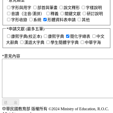
*
意見類型
字形與用字
部首與筆畫
說文釋形
字樣說明
音讀（注音/漢拼）
釋義
關鍵文獻
研訂說明
字形收錄
系統
形體資料表申請
其他
*
申請文獻
(最多五筆)
康熙字典(校正本)
康熙字典
簡化字總表
中文
大辭典
漢語大字典
學生簡體字字典
中華字海
*
意見內容
送 出
中華民國教育部 版權所有 ©2024 Ministry of Education, R.O.C.