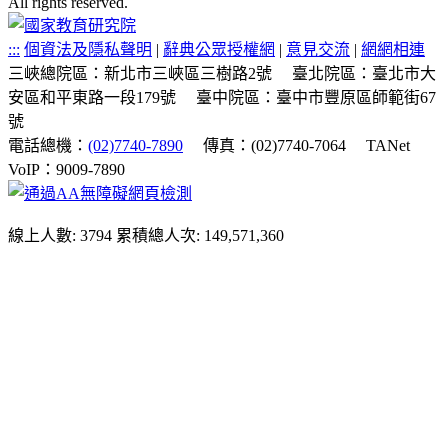
All rights reserved.
:::
個資法及隱私聲明
|
辭典公眾授權網
|
意見交流
|
網網相連
三峽總院區：新北市三峽區三樹路2號
臺北院區：臺北市大
安區和平東路一段179號
臺中院區：臺中市豐原區師範街67
號
電話總機：
(02)7740-7890
傳真：(02)7740-7064
TANet
VoIP：9009-7890
線上人數: 3794
累積總人次: 149,571,360