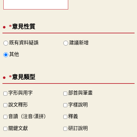
*
意見性質
既有資料疑誤
建議新增
其他
*
意見類型
字形與用字
部首與筆畫
說文釋形
字樣說明
音讀（注音/漢拼）
釋義
關鍵文獻
研訂說明