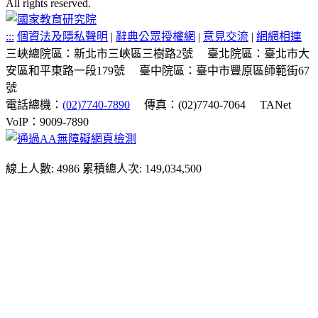
All rights reserved.
:::
個資法及隱私聲明
|
辭典公眾授權網
|
意見交流
|
網網相連
三峽總院區：新北市三峽區三樹路2號
臺北院區：臺北市大
安區和平東路一段179號
臺中院區：臺中市豐原區師範街67
號
電話總機：
(02)7740-7890
傳真：(02)7740-7064
TANet
VoIP：9009-7890
線上人數: 4986
累積總人次: 149,034,500