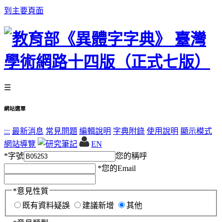
到主要頁面
☰
網站選單
:::
最新消息
常見問題
編輯說明
字典附錄
使用說明
顯示模式
網站導覽
EN
*
字號
您的稱呼
*
您的Email
*
意見性質
既有資料疑誤
建議新增
其他