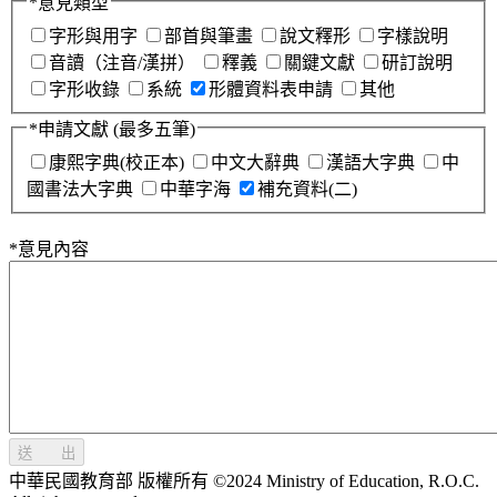
*
意見類型
字形與用字
部首與筆畫
說文釋形
字樣說明
音讀（注音/漢拼）
釋義
關鍵文獻
研訂說明
字形收錄
系統
形體資料表申請
其他
*
申請文獻
(最多五筆)
康熙字典(校正本)
中文大辭典
漢語大字典
中
國書法大字典
中華字海
補充資料(二)
*
意見內容
送 出
中華民國教育部 版權所有 ©2024 Ministry of Education, R.O.C.