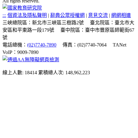
All rights reserved.
:::
個資法及隱私聲明
|
辭典公眾授權網
|
意見交流
|
網網相連
三峽總院區：新北市三峽區三樹路2號
臺北院區：臺北市大
安區和平東路一段179號
臺中院區：臺中市豐原區師範街67
號
電話總機：
(02)7740-7890
傳真：(02)7740-7064
TANet
VoIP：9009-7890
線上人數: 18414
累積總人次: 148,962,223