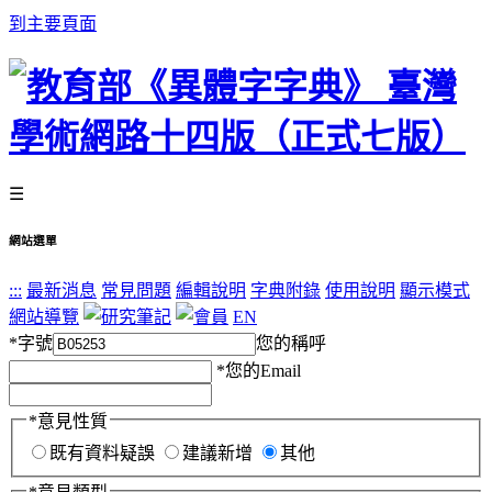
到主要頁面
☰
網站選單
:::
最新消息
常見問題
編輯說明
字典附錄
使用說明
顯示模式
網站導覽
EN
*
字號
您的稱呼
*
您的Email
*
意見性質
既有資料疑誤
建議新增
其他