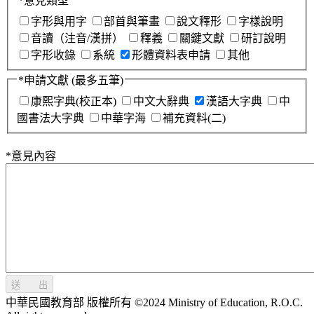
*
意見類型
字形與用字
部首與筆畫
說文釋形
字樣說明
音讀（注音/漢拼）
釋義
關鍵文獻
研訂說明
字形收錄
系統
形體資料表申請
其他
*
申請文獻
(最多五筆)
康熙字典(校正本)
中文大辭典
漢語大字典
中
國書法大字典
中華字海
補充資料(二)
*
意見內容
送 出
中華民國教育部 版權所有 ©2024 Ministry of Education, R.O.C.