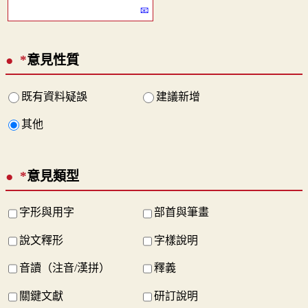
*
意見性質
既有資料疑誤
建議新增
其他
*
意見類型
字形與用字
部首與筆畫
說文釋形
字樣說明
音讀（注音/漢拼）
釋義
關鍵文獻
研訂說明