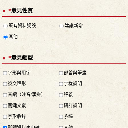
*
意見性質
既有資料疑誤
建議新增
其他
*
意見類型
字形與用字
部首與筆畫
說文釋形
字樣說明
音讀（注音/漢拼）
釋義
關鍵文獻
研訂說明
字形收錄
系統
形體資料表申請
其他