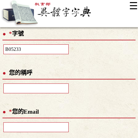
☰
:::
最新消息
常見問題
編輯說明
字典附錄
使用說明
*
字號
顯示模式
網站導覽
EN
您的稱呼
*
您的Email