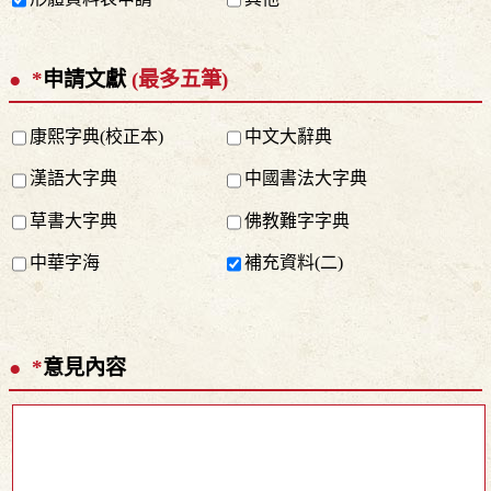
*
申請文獻
(最多五筆)
康熙字典(校正本)
中文大辭典
漢語大字典
中國書法大字典
草書大字典
佛教難字字典
中華字海
補充資料(二)
*
意見內容