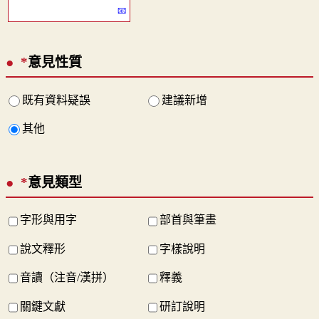
*
意見性質
既有資料疑誤
建議新增
其他
*
意見類型
字形與用字
部首與筆畫
說文釋形
字樣說明
音讀（注音/漢拼）
釋義
關鍵文獻
研訂說明