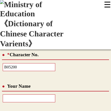
☰
:::
News
Editing Instructions
Appendix
User Guide
Display Mode
Sitemap
中
*
Character No.
Your Name