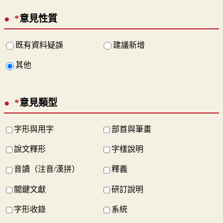
*
意見性質
既有資料疑誤
建議新增
其他
*
意見類型
字形與用字
部首與筆畫
說文釋形
字樣說明
音讀（注音/漢拼）
釋義
關鍵文獻
研訂說明
字形收錄
系統