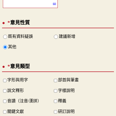
*
意見性質
既有資料疑誤
建議新增
其他
*
意見類型
字形與用字
部首與筆畫
說文釋形
字樣說明
音讀（注音/漢拼）
釋義
關鍵文獻
研訂說明