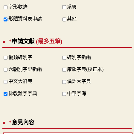
字形收錄
系統
形體資料表申請
其他
*
申請文獻
(最多五筆)
偏類碑別字
碑別字新編
六朝別字記新編
康熙字典(校正本)
中文大辭典
漢語大字典
佛教難字字典
中華字海
*
意見內容