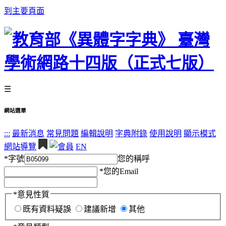
到主要頁面
☰
網站選單
:::
最新消息
常見問題
編輯說明
字典附錄
使用說明
顯示模式
網站導覽
EN
*
字號
您的稱呼
*
您的Email
*
意見性質
既有資料疑誤
建議新增
其他