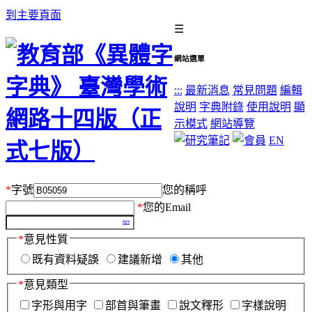
到主要頁面
☰
網站選單
:::
最新消息
常見問題
編輯
說明
字典附錄
使用說明
顯
示模式
網站導覽
EN
*
字號
您的稱呼
*
您的Email
*
意見性質
既有資料疑誤
建議新增
其他
*
意見類型
字形與用字
部首與筆畫
說文釋形
字樣說明