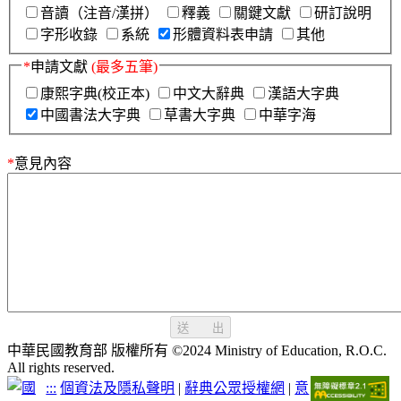
音讀（注音/漢拼）
釋義
關鍵文獻
研訂說明
字形收錄
系統
形體資料表申請
其他
*
申請文獻
(最多五筆)
康熙字典(校正本)
中文大辭典
漢語大字典
中國書法大字典
草書大字典
中華字海
*
意見內容
送 出
中華民國教育部 版權所有 ©2024 Ministry of Education, R.O.C.
All rights reserved.
:::
個資法及隱私聲明
|
辭典公眾授權網
|
意