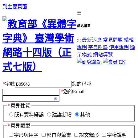
到主要頁面
☰
網站選單
:::
最新消息
常見問題
編輯
說明
字典附錄
使用說明
顯
示模式
網站導覽
EN
*
字號
您的稱呼
*
您的Email
*
意見性質
既有資料疑誤
建議新增
其他
*
意見類型
字形與用字
部首與筆畫
說文釋形
字樣說明