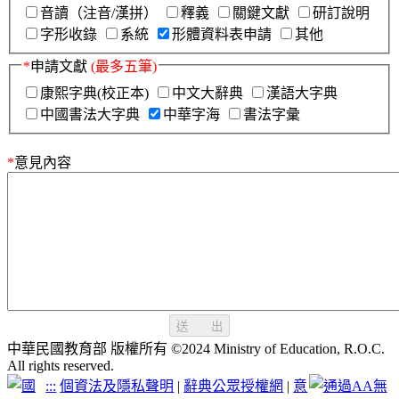
音讀（注音/漢拼）
釋義
關鍵文獻
研訂說明
字形收錄
系統
形體資料表申請
其他
*
申請文獻
(最多五筆)
康熙字典(校正本)
中文大辭典
漢語大字典
中國書法大字典
中華字海
書法字彙
*
意見內容
送 出
中華民國教育部 版權所有 ©2024 Ministry of Education, R.O.C.
All rights reserved.
:::
個資法及隱私聲明
|
辭典公眾授權網
|
意