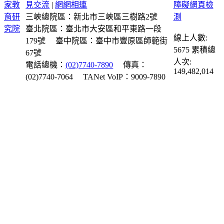
見交流
|
網網相連
三峽總院區：新北市三峽區三樹路2號
臺北院區：臺北市大安區和平東路一段
線上人數:
179號
臺中院區：臺中市豐原區師範街
5675
累積總
67號
人次:
電話總機：
(02)7740-7890
傳真：
149,482,014
(02)7740-7064
TANet VoIP：9009-7890