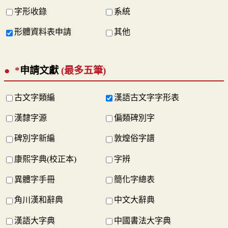
字形收錄
系統
形體資料表申請
其他
*
申請文獻
(最多五筆)
古文字類編
漢語古文字字形表
漢隸字源
偏類碑別字
碑別字新編
敦煌俗字譜
康熙字典(校正本)
字辨
異體字手冊
簡化字總表
角川漢和辭典
中文大辭典
漢語大字典
中國書法大字典