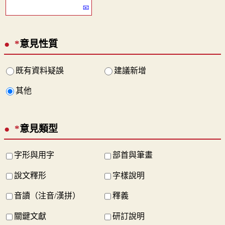
*
意見性質
既有資料疑誤
建議新增
其他
*
意見類型
字形與用字
部首與筆畫
說文釋形
字樣說明
音讀（注音/漢拼）
釋義
關鍵文獻
研訂說明