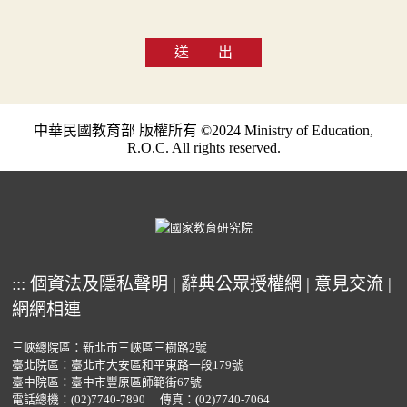
送 出
中華民國教育部 版權所有 ©2024 Ministry of Education,
R.O.C. All rights reserved.
:::
個資法及隱私聲明
|
辭典公眾授權網
|
意見交流
|
網網相連
三峽總院區：新北市三峽區三樹路2號
臺北院區：臺北市大安區和平東路一段179號
臺中院區：臺中市豐原區師範街67號
電話總機：
(02)7740-7890
傳真：(02)7740-7064