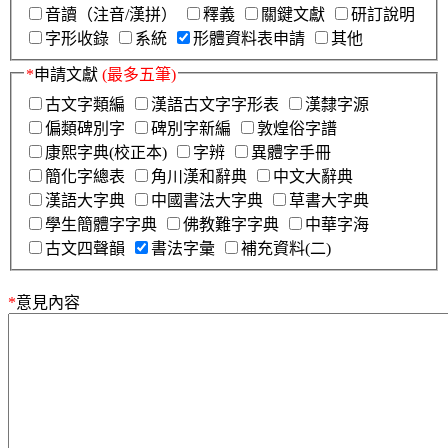
音讀（注音/漢拼）
釋義
關鍵文獻
研訂說明
字形收錄
系統
形體資料表申請
其他
*
申請文獻
(最多五筆)
古文字類編
漢語古文字字形表
漢隸字源
偏類碑別字
碑別字新編
敦煌俗字譜
康熙字典(校正本)
字辨
異體字手冊
簡化字總表
角川漢和辭典
中文大辭典
漢語大字典
中國書法大字典
草書大字典
學生簡體字字典
佛教難字字典
中華字海
古文四聲韻
書法字彙
補充資料(二)
*
意見內容