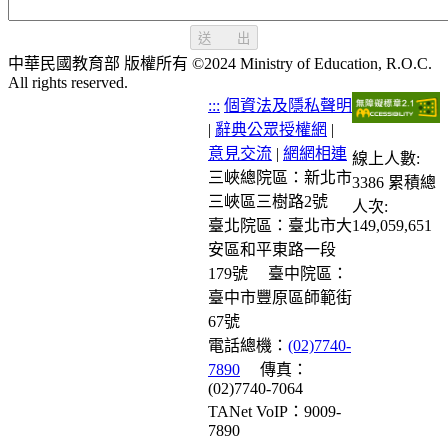
送 出
中華民國教育部 版權所有 ©2024 Ministry of Education, R.O.C.
All rights reserved.
:::
個資法及隱私聲明
|
辭典公眾授權網
|
意見交流
|
網網相連
線上人數:
三峽總院區：新北市
3386
累積總
三峽區三樹路2號
人次:
臺北院區：臺北市大
149,059,651
安區和平東路一段
179號
臺中院區：
臺中市豐原區師範街
67號
電話總機：
(02)7740-
7890
傳真：
(02)7740-7064
TANet VoIP：9009-
7890