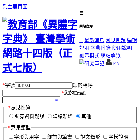
到主要頁面
☰
網站選單
:::
最新消息
常見問題
編輯
說明
字典附錄
使用說明
顯示模式
網站導覽
EN
*
字號
您的稱呼
*
您的Email
*
意見性質
既有資料疑誤
建議新增
其他
*
意見類型
字形與用字
部首與筆畫
說文釋形
字樣說明