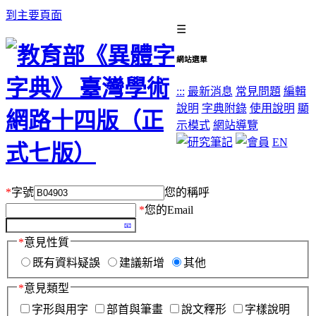
到主要頁面
☰
網站選單
:::
最新消息
常見問題
編輯
說明
字典附錄
使用說明
顯
示模式
網站導覽
EN
*
字號
您的稱呼
*
您的Email
*
意見性質
既有資料疑誤
建議新增
其他
*
意見類型
字形與用字
部首與筆畫
說文釋形
字樣說明