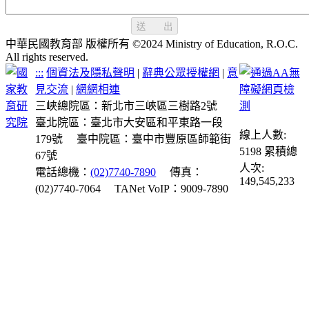
送 出
中華民國教育部 版權所有 ©2024 Ministry of Education, R.O.C.
All rights reserved.
:::
個資法及隱私聲明
|
辭典公眾授權網
|
意
見交流
|
網網相連
三峽總院區：新北市三峽區三樹路2號
臺北院區：臺北市大安區和平東路一段
線上人數:
179號
臺中院區：臺中市豐原區師範街
5198
累積總
67號
人次:
電話總機：
(02)7740-7890
傳真：
149,545,233
(02)7740-7064
TANet VoIP：9009-7890