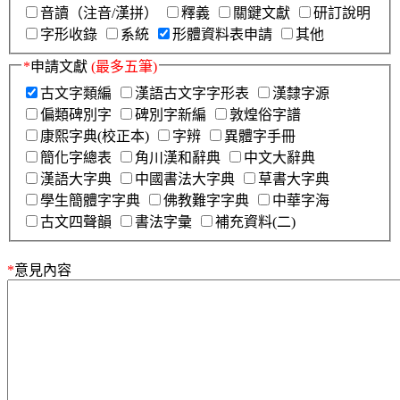
音讀（注音/漢拼）
釋義
關鍵文獻
研訂說明
字形收錄
系統
形體資料表申請
其他
*
申請文獻
(最多五筆)
古文字類編
漢語古文字字形表
漢隸字源
偏類碑別字
碑別字新編
敦煌俗字譜
康熙字典(校正本)
字辨
異體字手冊
簡化字總表
角川漢和辭典
中文大辭典
漢語大字典
中國書法大字典
草書大字典
學生簡體字字典
佛教難字字典
中華字海
古文四聲韻
書法字彙
補充資料(二)
*
意見內容