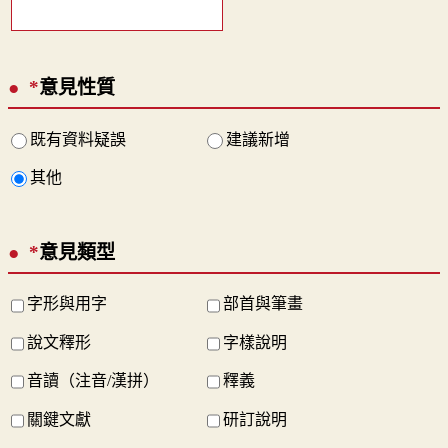
*
意見性質
既有資料疑誤
建議新增
其他
*
意見類型
字形與用字
部首與筆畫
說文釋形
字樣說明
音讀（注音/漢拼）
釋義
關鍵文獻
研訂說明