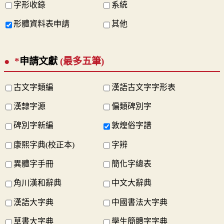
字形收錄
系統
形體資料表申請
其他
*
申請文獻
(最多五筆)
古文字類編
漢語古文字字形表
漢隸字源
偏類碑別字
碑別字新編
敦煌俗字譜
康熙字典(校正本)
字辨
異體字手冊
簡化字總表
角川漢和辭典
中文大辭典
漢語大字典
中國書法大字典
草書大字典
學生簡體字字典