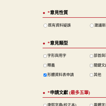
*
意見性質
既有資料疑誤
建議新
*
意見類型
字形與用字
部首與
釋義
關鍵文
形體資料表申請
其他
*
申請文獻
(最多五筆)
康熙字典(校正本)
異體字