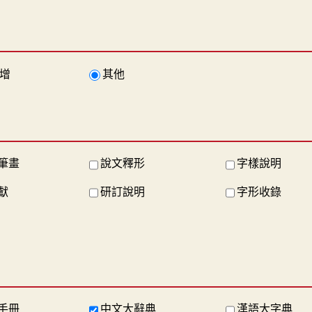
增
其他
筆畫
說文釋形
字樣說明
獻
研訂說明
字形收錄
手冊
中文大辭典
漢語大字典