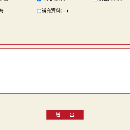
海
補充資料(二)
送 出