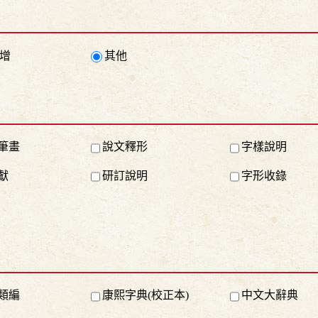
增
其他
筆畫
說文釋形
字樣說明
獻
研訂說明
字形收錄
類編
康熙字典(校正本)
中文大辭典