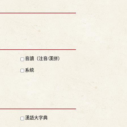
音讀（注音/漢拼）
系統
漢語大字典