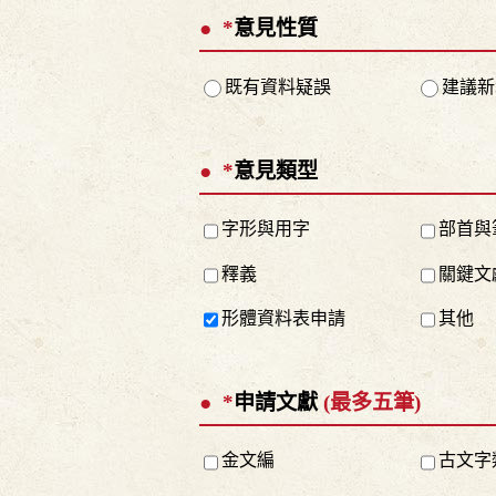
*
意見性質
既有資料疑誤
建議新
*
意見類型
字形與用字
部首與
釋義
關鍵文
形體資料表申請
其他
*
申請文獻
(最多五筆)
金文編
古文字