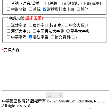
音讀（注音/漢拼）
釋義
關鍵文獻
研訂說明
字形收錄
系統
形體資料表申請
其他
*
申請文獻
(最多五筆)
漢隸字源
康熙字典(校正本)
中文大辭典
漢語大字典
中國書法大字典
草書大字典
中華字海
書法字彙
補充資料(二)
*
意見內容
送 出
中華民國教育部 版權所有 ©2024 Ministry of Education, R.O.C.
All rights reserved.