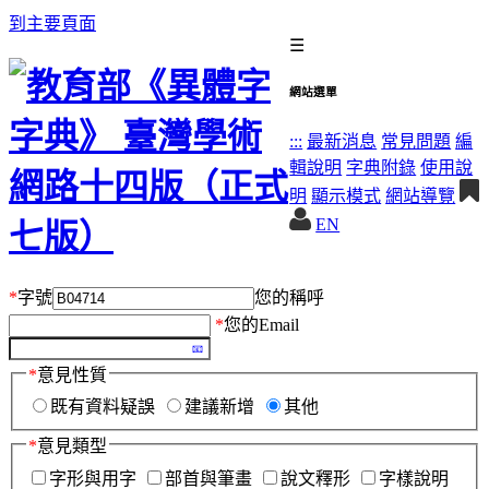
到主要頁面
☰
網站選單
:::
最新消息
常見問題
編
輯說明
字典附錄
使用說
明
顯示模式
網站導覽
EN
*
字號
您的稱呼
*
您的Email
*
意見性質
既有資料疑誤
建議新增
其他
*
意見類型
字形與用字
部首與筆畫
說文釋形
字樣說明