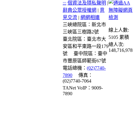
:::
個資法及隱私聲明
|
辭典公眾授權網
|
意
見交流
|
網網相連
三峽總院區：新北市
線上人數:
三峽區三樹路2號
5105
累積
臺北院區：臺北市大
總人次:
安區和平東路一段179
148,716,978
號
臺中院區：臺中
市豐原區師範街67號
電話總機：
(02)7740-
7890
傳真：
(02)7740-7064
TANet VoIP：9009-
7890