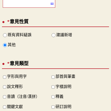
*
意見性質
既有資料疑誤
建議新增
其他
*
意見類型
字形與用字
部首與筆畫
說文釋形
字樣說明
音讀（注音/漢拼）
釋義
關鍵文獻
研訂說明