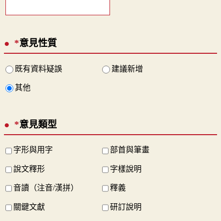
*
意見性質
既有資料疑誤
建議新增
其他
*
意見類型
字形與用字
部首與筆畫
說文釋形
字樣說明
音讀（注音/漢拼）
釋義
關鍵文獻
研訂說明