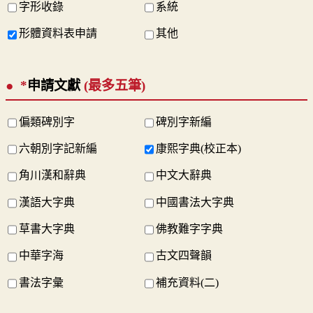
字形收錄
系統
形體資料表申請
其他
*
申請文獻
(最多五筆)
偏類碑別字
碑別字新編
六朝別字記新編
康熙字典(校正本)
角川漢和辭典
中文大辭典
漢語大字典
中國書法大字典
草書大字典
佛教難字字典
中華字海
古文四聲韻
書法字彙
補充資料(二)